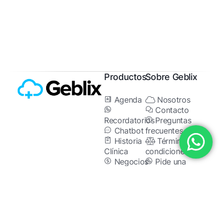
Productos
Sobre Geblix
Agenda
Nosotros
Contacto
Recordatorios
Preguntas
Chatbot
frecuentes
Historia
Términos y
Clínica
condiciones
Negocios
Pide una
demo
Haz crecer tu centro
Operaciones
médico.
Videoconsultas