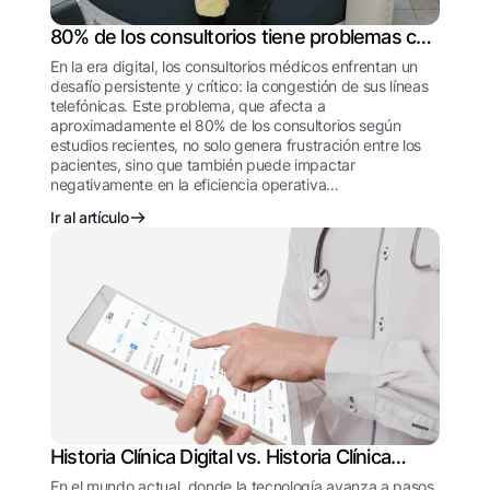
80% de los consultorios tiene problemas con
la congestión de la linea telefónica
En la era digital, los consultorios médicos enfrentan un
desafío persistente y crítico: la congestión de sus líneas
telefónicas. Este problema, que afecta a
aproximadamente el 80% de los consultorios según
estudios recientes, no solo genera frustración entre los
pacientes, sino que también puede impactar
negativamente en la eficiencia operativa…
Ir al artículo
Historia Clínica Digital vs. Historia Clínica
Tradicional
En el mundo actual, donde la tecnología avanza a pasos